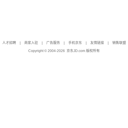
人才招聘
|
商家入驻
|
广告服务
|
手机京东
|
友情链接
|
销售联盟
Copyright © 2004-
2026
京东JD.com 版权所有