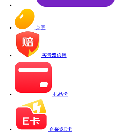
京豆
买贵双倍赔
礼品卡
企采返E卡