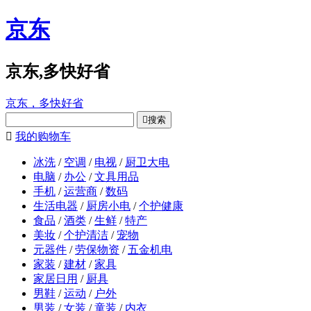
京东
京东,多快好省
京东，多快好省

搜索

我的购物车
冰洗
/
空调
/
电视
/
厨卫大电
电脑
/
办公
/
文具用品
手机
/
运营商
/
数码
生活电器
/
厨房小电
/
个护健康
食品
/
酒类
/
生鲜
/
特产
美妆
/
个护清洁
/
宠物
元器件
/
劳保物资
/
五金机电
家装
/
建材
/
家具
家居日用
/
厨具
男鞋
/
运动
/
户外
男装
/
女装
/
童装
/
内衣