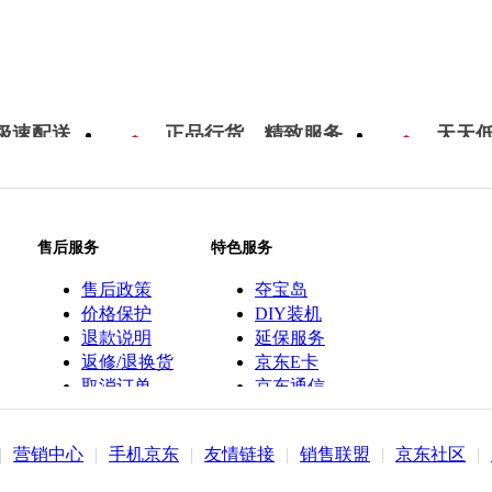
极速配送
正品行货，精致服务
天天
售后服务
特色服务
售后政策
夺宝岛
价格保护
DIY装机
退款说明
延保服务
返修/退换货
京东E卡
取消订单
京东通信
京鱼座智能
|
营销中心
|
手机京东
|
友情链接
|
销售联盟
|
京东社区
|