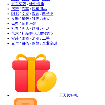
京东买药
/
计生情趣
房产
/
汽车
/
汽车用品
图书
/
文娱
/
教育
/
电子书
女鞋
/
箱包
/
钟表
/
珠宝
母婴
/
玩具乐器
机票
/
酒店
/
旅游
/
生活
艺术
/
礼品鲜花
/
农牧园艺
安装
/
维修
/
清洗
/
二手
支付
/
白条
/
保险
/
企业金融
天天领好礼