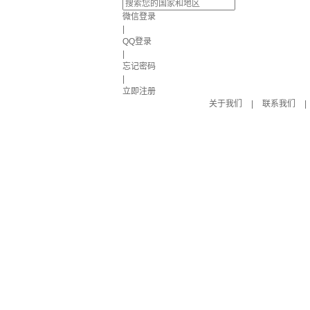
微信登录
|
QQ登录
|
忘记密码
|
立即注册
关于我们
|
联系我们
|