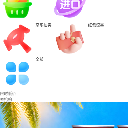
京东拍卖
红包惊喜
全部
限时低价
去抢购