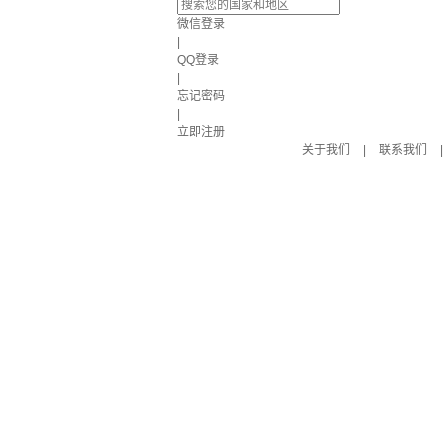
微信登录
|
QQ登录
|
忘记密码
|
立即注册
关于我们
|
联系我们
|