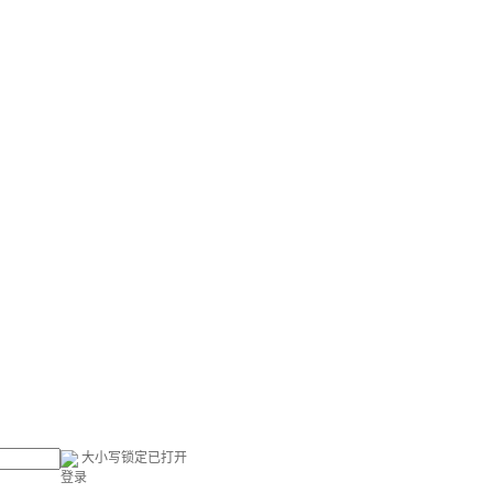
大小写锁定已打开
登录