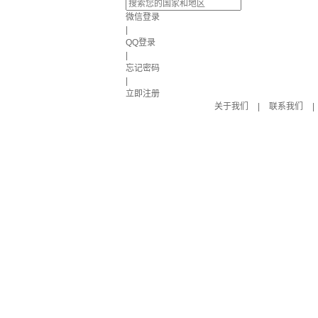
微信登录
|
QQ登录
|
忘记密码
|
立即注册
关于我们
|
联系我们
|