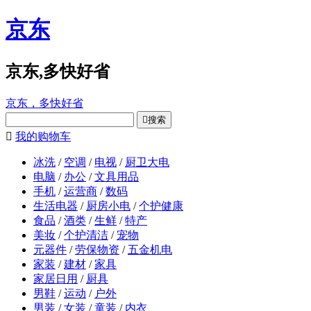
京东
京东,多快好省
京东，多快好省

搜索

我的购物车
冰洗
/
空调
/
电视
/
厨卫大电
电脑
/
办公
/
文具用品
手机
/
运营商
/
数码
生活电器
/
厨房小电
/
个护健康
食品
/
酒类
/
生鲜
/
特产
美妆
/
个护清洁
/
宠物
元器件
/
劳保物资
/
五金机电
家装
/
建材
/
家具
家居日用
/
厨具
男鞋
/
运动
/
户外
男装
/
女装
/
童装
/
内衣