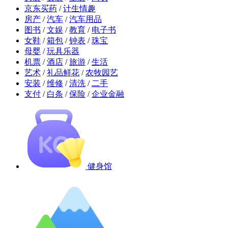
京东买药
/
计生情趣
房产
/
汽车
/
汽车用品
图书
/
文娱
/
教育
/
电子书
女鞋
/
箱包
/
钟表
/
珠宝
母婴
/
玩具乐器
机票
/
酒店
/
旅游
/
生活
艺术
/
礼品鲜花
/
农牧园艺
安装
/
维修
/
清洗
/
二手
支付
/
白条
/
保险
/
企业金融
健身馆