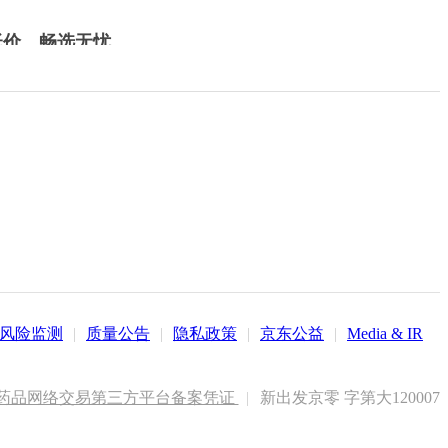
低价，畅选无忧
风险监测
|
质量公告
|
隐私政策
|
京东公益
|
Media & IR
药品网络交易第三方平台备案凭证
|
新出发京零 字第大120007