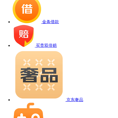
金条借款
买贵双倍赔
京东奢品