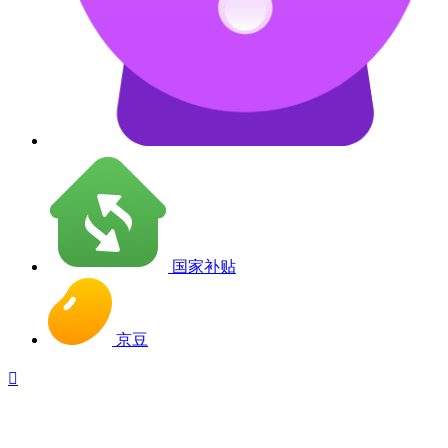
国家补贴
京豆
