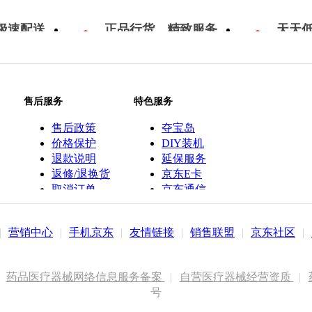
极速配送
正品行货，精致服务
天天
售后服务
特色服务
售后政策
夺宝岛
价格保护
DIY装机
退款说明
延保服务
返修/退换货
京东E卡
取消订单
京东通信
京鱼座智能
|
营销中心
|
手机京东
|
友情链接
|
销售联盟
|
京东社区
|
药品医疗器械网络信息服务备案
|
自营医疗器械经营资质
|
号