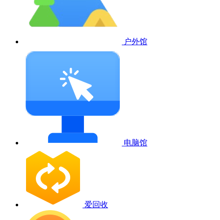
户外馆
电脑馆
爱回收