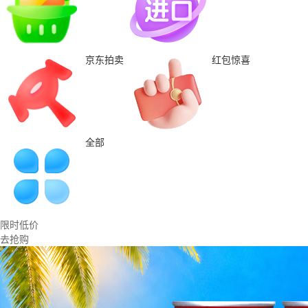
京东拍卖
红包惊喜
全部
限时低价
去抢购