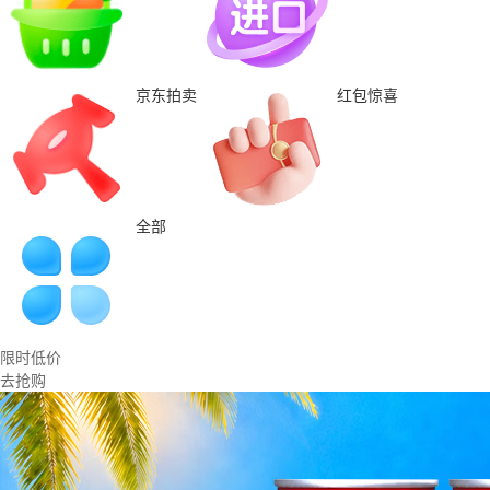
京东拍卖
红包惊喜
全部
限时低价
去抢购