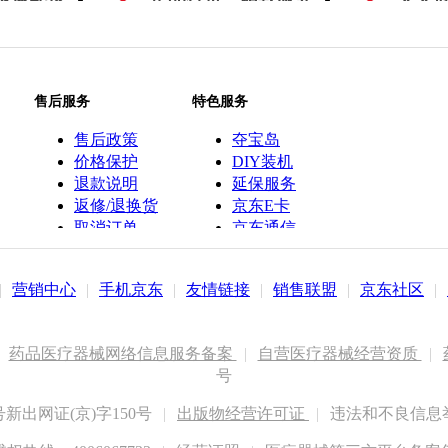
售后服务
特色服务
售后政策
夺宝岛
价格保护
DIY装机
退款说明
延保服务
返修/退换货
京东E卡
取消订单
京东通信
京鱼座智能
|
营销中心
|
手机京东
|
友情链接
|
销售联盟
|
京东社区
|
药品医疗器械网络信息服务备案
|
自营医疗器械经营资质
|
号
出网证(京)字150号
|
出版物经营许可证
|
违法和不良信息举报