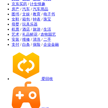
京东买药
/
计生情趣
房产
/
汽车
/
汽车用品
图书
/
文娱
/
教育
/
电子书
女鞋
/
箱包
/
钟表
/
珠宝
母婴
/
玩具乐器
机票
/
酒店
/
旅游
/
生活
艺术
/
礼品鲜花
/
农牧园艺
安装
/
维修
/
清洗
/
二手
支付
/
白条
/
保险
/
企业金融
爱回收