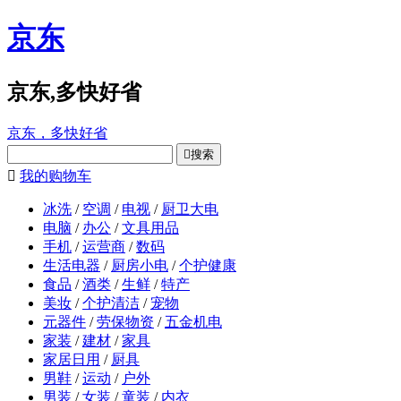
京东
京东,多快好省
京东，多快好省

搜索

我的购物车
冰洗
/
空调
/
电视
/
厨卫大电
电脑
/
办公
/
文具用品
手机
/
运营商
/
数码
生活电器
/
厨房小电
/
个护健康
食品
/
酒类
/
生鲜
/
特产
美妆
/
个护清洁
/
宠物
元器件
/
劳保物资
/
五金机电
家装
/
建材
/
家具
家居日用
/
厨具
男鞋
/
运动
/
户外
男装
/
女装
/
童装
/
内衣