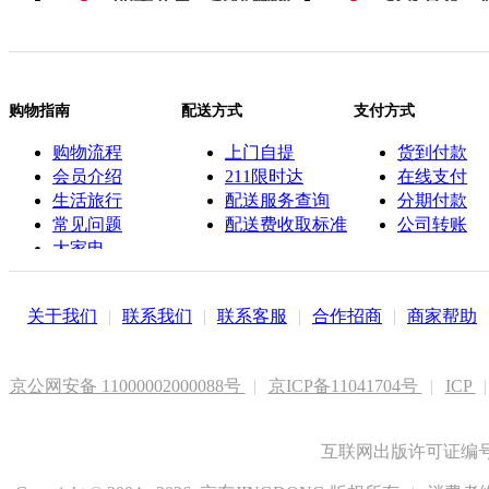
购物指南
配送方式
支付方式
购物流程
上门自提
货到付款
会员介绍
211限时达
在线支付
生活旅行
配送服务查询
分期付款
常见问题
配送费收取标准
公司转账
大家电
联系客服
关于我们
|
联系我们
|
联系客服
|
合作招商
|
商家帮助
京公网安备 11000002000088号
|
京ICP备11041704号
|
ICP
|
互联网出版许可证编号新