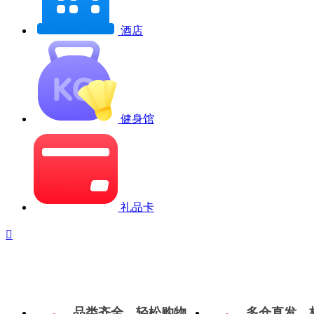
酒店
健身馆
礼品卡

品类齐全，轻松购物
多仓直发，