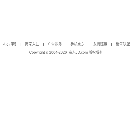
人才招聘
|
商家入驻
|
广告服务
|
手机京东
|
友情链接
|
销售联盟
Copyright © 2004-
2026
京东JD.com 版权所有