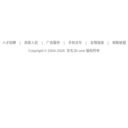
人才招聘
|
商家入驻
|
广告服务
|
手机京东
|
友情链接
|
销售联盟
Copyright © 2004-
2026
京东JD.com 版权所有