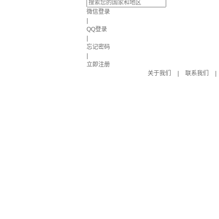
微信登录
|
QQ登录
|
忘记密码
|
立即注册
关于我们
|
联系我们
|