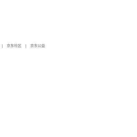
|
京东社区
|
京东公益