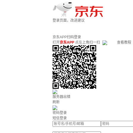
登录页面，改进建议
京东APP扫码登录
打开
京东APP
点左上角扫一扫
查看教程
服务器出错
刷新
密码登录
短信登录