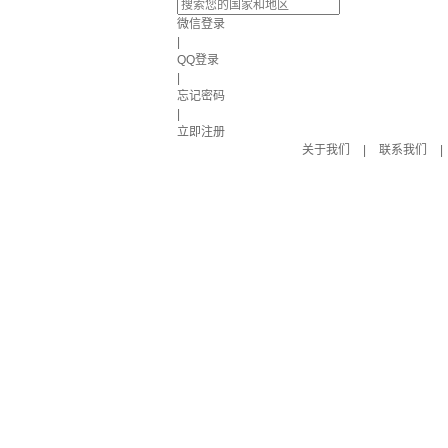
微信登录
|
QQ登录
|
忘记密码
|
立即注册
关于我们
|
联系我们
|