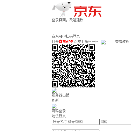
登录页面，改进建议
京东APP扫码登录
打开
京东APP
点左上角扫一扫
查看教程
服务器出错
刷新
密码登录
短信登录