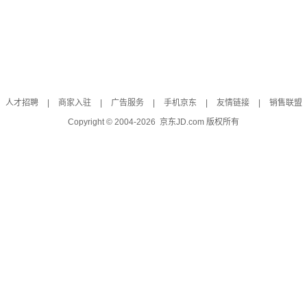
人才招聘
|
商家入驻
|
广告服务
|
手机京东
|
友情链接
|
销售联盟
Copyright © 2004-
2026
京东JD.com 版权所有