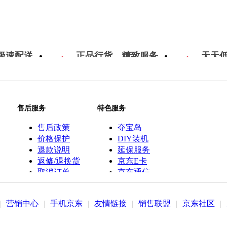
极速配送
正品行货，精致服务
天天
售后服务
特色服务
售后政策
夺宝岛
价格保护
DIY装机
退款说明
延保服务
返修/退换货
京东E卡
取消订单
京东通信
京鱼座智能
|
营销中心
|
手机京东
|
友情链接
|
销售联盟
|
京东社区
|