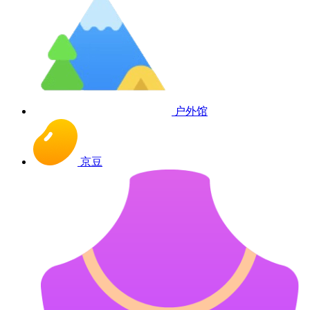
户外馆
京豆