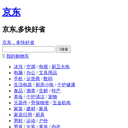
京东
京东,多快好省
京东，多快好省

搜索

我的购物车
冰洗
/
空调
/
电视
/
厨卫大电
电脑
/
办公
/
文具用品
手机
/
运营商
/
数码
生活电器
/
厨房小电
/
个护健康
食品
/
酒类
/
生鲜
/
特产
美妆
/
个护清洁
/
宠物
元器件
/
劳保物资
/
五金机电
家装
/
建材
/
家具
家居日用
/
厨具
男鞋
/
运动
/
户外
男装
/
女装
/
童装
/
内衣