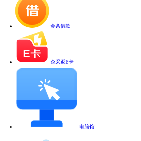
金条借款
企采返E卡
电脑馆