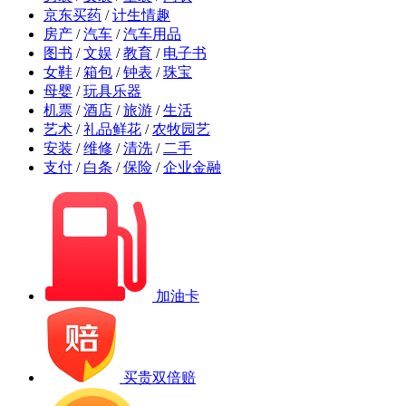
京东买药
/
计生情趣
房产
/
汽车
/
汽车用品
图书
/
文娱
/
教育
/
电子书
女鞋
/
箱包
/
钟表
/
珠宝
母婴
/
玩具乐器
机票
/
酒店
/
旅游
/
生活
艺术
/
礼品鲜花
/
农牧园艺
安装
/
维修
/
清洗
/
二手
支付
/
白条
/
保险
/
企业金融
加油卡
买贵双倍赔