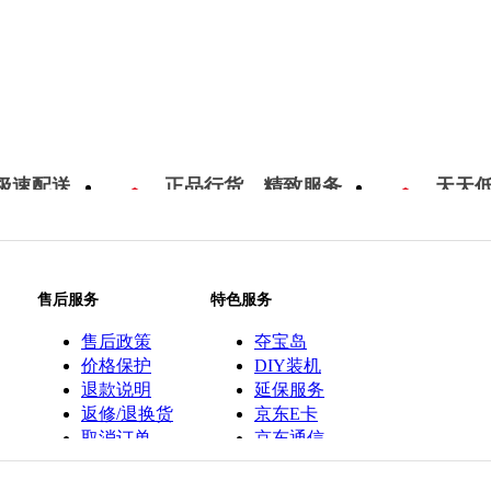
极速配送
正品行货，精致服务
天天
售后服务
特色服务
售后政策
夺宝岛
价格保护
DIY装机
退款说明
延保服务
返修/退换货
京东E卡
取消订单
京东通信
京鱼座智能