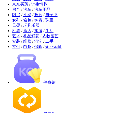
京东买药
/
计生情趣
房产
/
汽车
/
汽车用品
图书
/
文娱
/
教育
/
电子书
女鞋
/
箱包
/
钟表
/
珠宝
母婴
/
玩具乐器
机票
/
酒店
/
旅游
/
生活
艺术
/
礼品鲜花
/
农牧园艺
安装
/
维修
/
清洗
/
二手
支付
/
白条
/
保险
/
企业金融
健身馆