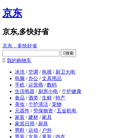
京东
京东,多快好省
京东，多快好省

搜索

我的购物车
冰洗
/
空调
/
电视
/
厨卫大电
电脑
/
办公
/
文具用品
手机
/
运营商
/
数码
生活电器
/
厨房小电
/
个护健康
食品
/
酒类
/
生鲜
/
特产
美妆
/
个护清洁
/
宠物
元器件
/
劳保物资
/
五金机电
家装
/
建材
/
家具
家居日用
/
厨具
男鞋
/
运动
/
户外
男装
/
女装
/
童装
/
内衣