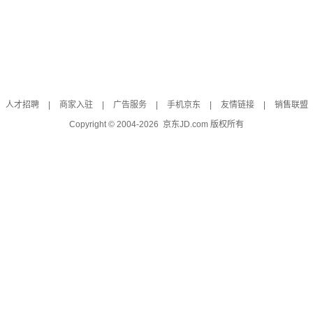
人才招聘
|
商家入驻
|
广告服务
|
手机京东
|
友情链接
|
销售联盟
Copyright © 2004-
2026
京东JD.com 版权所有