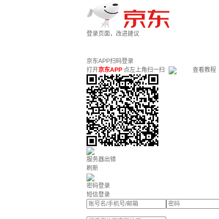
登录页面，改进建议
京东APP扫码登录
打开
京东APP
点左上角扫一扫
查看教程
服务器出错
刷新
密码登录
短信登录