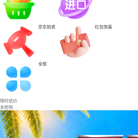
京东拍卖
红包惊喜
全部
限时低价
去抢购