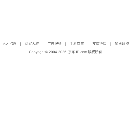
人才招聘
|
商家入驻
|
广告服务
|
手机京东
|
友情链接
|
销售联盟
Copyright © 2004-
2026
京东JD.com 版权所有