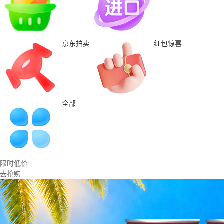
京东拍卖
红包惊喜
全部
限时低价
去抢购