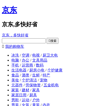
京东
京东,多快好省
京东，多快好省

搜索

我的购物车
冰洗
/
空调
/
电视
/
厨卫大电
电脑
/
办公
/
文具用品
手机
/
运营商
/
数码
生活电器
/
厨房小电
/
个护健康
食品
/
酒类
/
生鲜
/
特产
美妆
/
个护清洁
/
宠物
元器件
/
劳保物资
/
五金机电
家装
/
建材
/
家具
家居日用
/
厨具
男鞋
/
运动
/
户外
男装
/
女装
/
童装
/
内衣