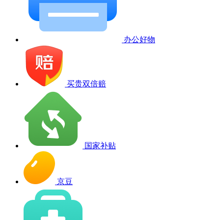
办公好物
买贵双倍赔
国家补贴
京豆