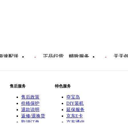
极速配送
正品行货，精致服务
天天
售后服务
特色服务
售后政策
夺宝岛
价格保护
DIY装机
退款说明
延保服务
返修/退换货
京东E卡
取消订单
京东通信