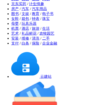
京东买药
/
计生情趣
房产
/
汽车
/
汽车用品
图书
/
文娱
/
教育
/
电子书
女鞋
/
箱包
/
钟表
/
珠宝
母婴
/
玩具乐器
机票
/
酒店
/
旅游
/
生活
艺术
/
礼品鲜花
/
农牧园艺
安装
/
维修
/
清洗
/
二手
支付
/
白条
/
保险
/
企业金融
云建站