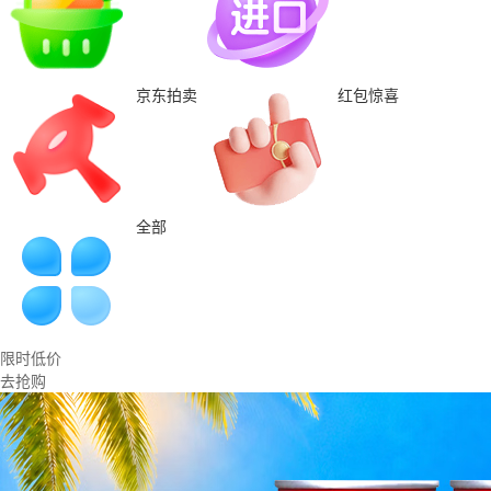
京东拍卖
红包惊喜
全部
限时低价
去抢购