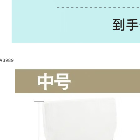
¥
3989