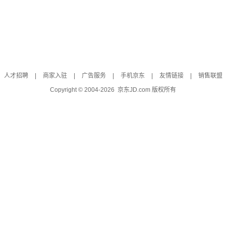
人才招聘
|
商家入驻
|
广告服务
|
手机京东
|
友情链接
|
销售联盟
Copyright © 2004-
2026
京东JD.com 版权所有