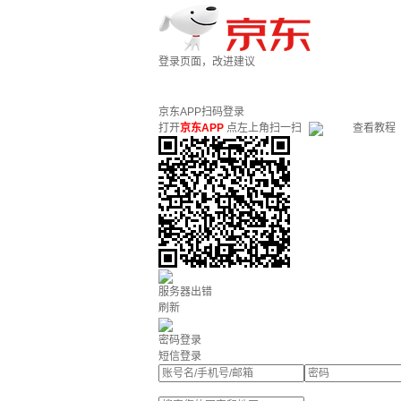
登录页面，改进建议
京东APP扫码登录
打开
京东APP
点左上角扫一扫
查看教程
服务器出错
刷新
密码登录
短信登录