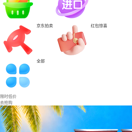
京东拍卖
红包惊喜
全部
限时低价
去抢购