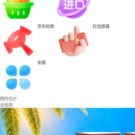
京东拍卖
红包惊喜
全部
限时低价
去抢购