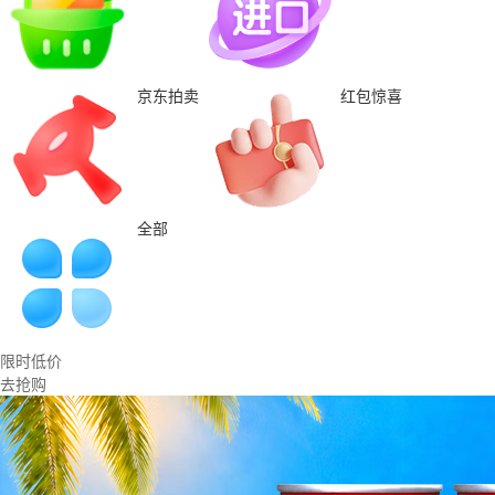
京东拍卖
红包惊喜
全部
限时低价
去抢购