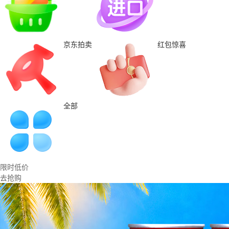
京东拍卖
红包惊喜
全部
限时低价
去抢购