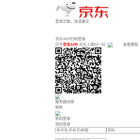
登录页面，改进建议
京东APP扫码登录
打开
京东APP
点左上角扫一扫
查看教程
服务器出错
刷新
密码登录
短信登录