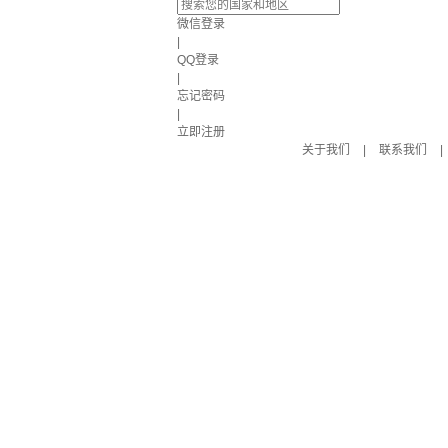
微信登录
|
QQ登录
|
忘记密码
|
立即注册
关于我们
|
联系我们
|