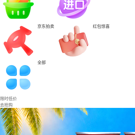
京东拍卖
红包惊喜
全部
限时低价
去抢购