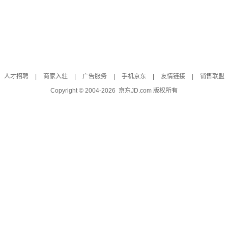
人才招聘
|
商家入驻
|
广告服务
|
手机京东
|
友情链接
|
销售联盟
Copyright © 2004-
2026
京东JD.com 版权所有