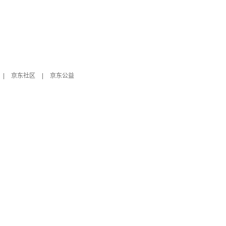
|
京东社区
|
京东公益