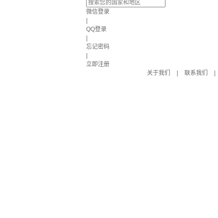
微信登录
|
QQ登录
|
忘记密码
|
立即注册
关于我们
|
联系我们
|