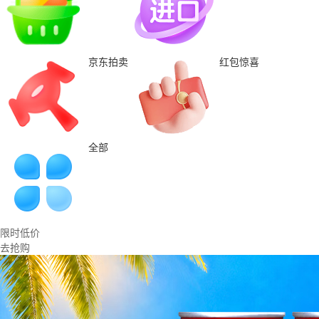
京东拍卖
红包惊喜
全部
限时低价
去抢购