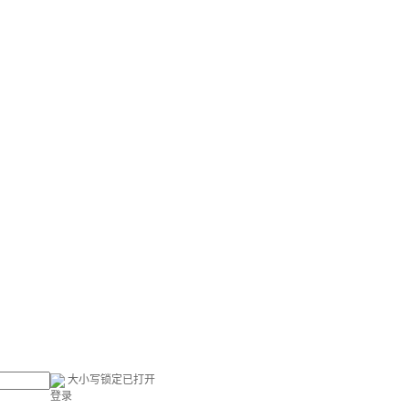
大小写锁定已打开
登录