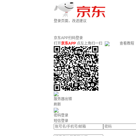
登录页面，改进建议
京东APP扫码登录
打开
京东APP
点左上角扫一扫
查看教程
服务器出错
刷新
密码登录
短信登录