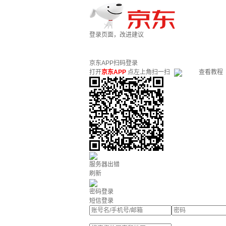
登录页面，改进建议
京东APP扫码登录
打开
京东APP
点左上角扫一扫
查看教程
服务器出错
刷新
密码登录
短信登录