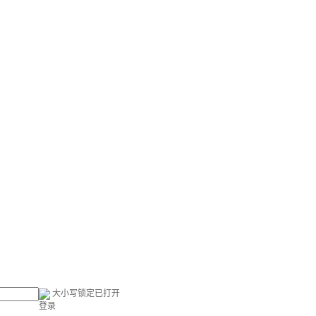
大小写锁定已打开
登录