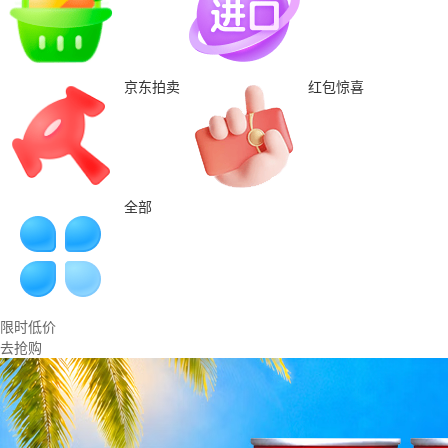
京东拍卖
红包惊喜
全部
限时低价
去抢购