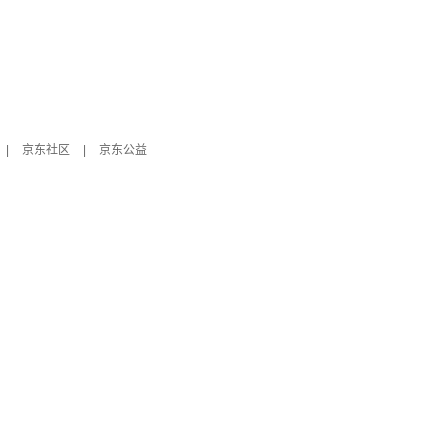
|
京东社区
|
京东公益