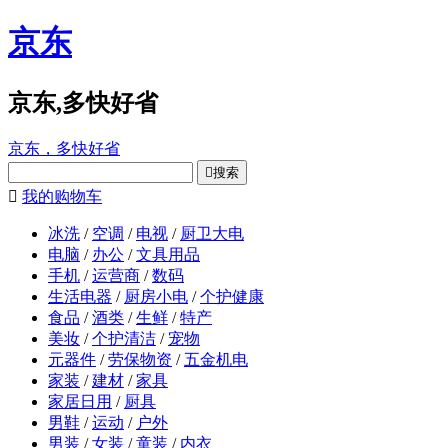
京东
京东,多快好省
京东，多快好省

搜索

我的购物车
冰洗
/
空调
/
电视
/
厨卫大电
电脑
/
办公
/
文具用品
手机
/
运营商
/
数码
生活电器
/
厨房小电
/
个护健康
食品
/
酒类
/
生鲜
/
特产
美妆
/
个护清洁
/
宠物
元器件
/
劳保物资
/
五金机电
家装
/
建材
/
家具
家居日用
/
厨具
男鞋
/
运动
/
户外
男装
/
女装
/
童装
/
内衣