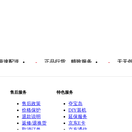
极速配送
正品行货，精致服务
天天
售后服务
特色服务
售后政策
夺宝岛
价格保护
DIY装机
退款说明
延保服务
返修/退换货
京东E卡
取消订单
京东通信