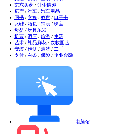
京东买药
/
计生情趣
房产
/
汽车
/
汽车用品
图书
/
文娱
/
教育
/
电子书
女鞋
/
箱包
/
钟表
/
珠宝
母婴
/
玩具乐器
机票
/
酒店
/
旅游
/
生活
艺术
/
礼品鲜花
/
农牧园艺
安装
/
维修
/
清洗
/
二手
支付
/
白条
/
保险
/
企业金融
电脑馆