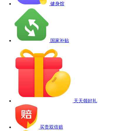
健身馆
国家补贴
天天领好礼
买贵双倍赔