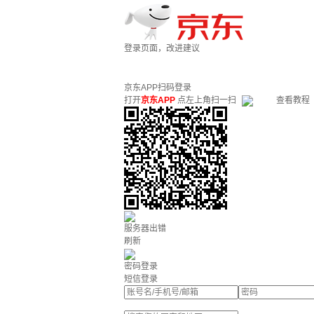
登录页面，改进建议
京东APP扫码登录
打开
京东APP
点左上角扫一扫
查看教程
服务器出错
刷新
密码登录
短信登录