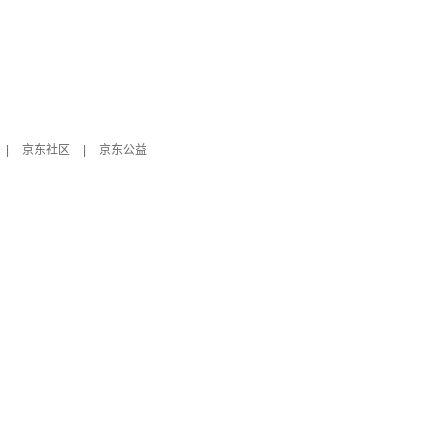
|
京东社区
|
京东公益