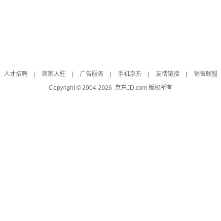
人才招聘
|
商家入驻
|
广告服务
|
手机京东
|
友情链接
|
销售联盟
Copyright © 2004-
2026
京东JD.com 版权所有