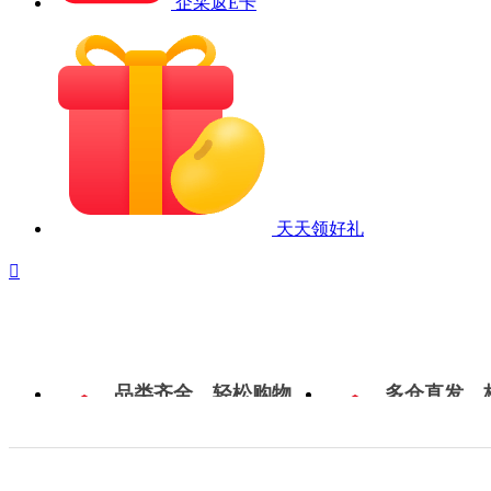
企采返E卡
天天领好礼

品类齐全，轻松购物
多仓直发，