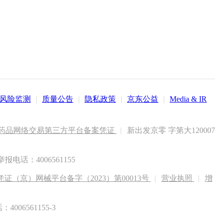
风险监测
|
质量公告
|
隐私政策
|
京东公益
|
Media & IR
药品网络交易第三方平台备案凭证
|
新出发京零 字第大120007
电话：4006561155
（京）网械平台备字（2023）第00013号
|
营业执照
|
增
6561155-3