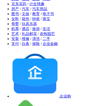
京东买药
/
计生情趣
房产
/
汽车
/
汽车用品
图书
/
文娱
/
教育
/
电子书
女鞋
/
箱包
/
钟表
/
珠宝
母婴
/
玩具乐器
机票
/
酒店
/
旅游
/
生活
艺术
/
礼品鲜花
/
农牧园艺
安装
/
维修
/
清洗
/
二手
支付
/
白条
/
保险
/
企业金融
企业购