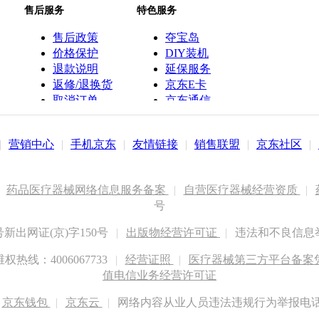
售后服务
特色服务
售后政策
夺宝岛
价格保护
DIY装机
退款说明
延保服务
返修/退换货
京东E卡
取消订单
京东通信
京鱼座智能
|
营销中心
|
手机京东
|
友情链接
|
销售联盟
|
京东社区
|
药品医疗器械网络信息服务备案
|
自营医疗器械经营资质
|
号
出网证(京)字150号
|
出版物经营许可证
|
违法和不良信息举报
权热线：4006067733
|
经营证照
|
医疗器械第三方平台备案凭证
值电信业务经营许可证
京东钱包
|
京东云
|
网络内容从业人员违法违规行为举报电话：400