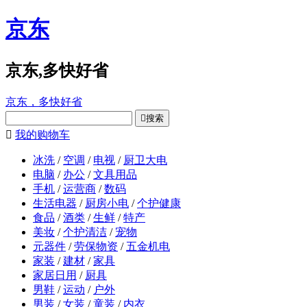
京东
京东,多快好省
京东，多快好省

搜索

我的购物车
冰洗
/
空调
/
电视
/
厨卫大电
电脑
/
办公
/
文具用品
手机
/
运营商
/
数码
生活电器
/
厨房小电
/
个护健康
食品
/
酒类
/
生鲜
/
特产
美妆
/
个护清洁
/
宠物
元器件
/
劳保物资
/
五金机电
家装
/
建材
/
家具
家居日用
/
厨具
男鞋
/
运动
/
户外
男装
/
女装
/
童装
/
内衣