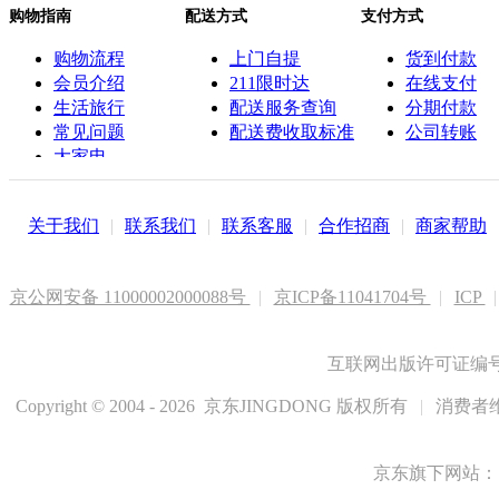
购物指南
配送方式
支付方式
购物流程
上门自提
货到付款
会员介绍
211限时达
在线支付
生活旅行
配送服务查询
分期付款
常见问题
配送费收取标准
公司转账
大家电
联系客服
关于我们
|
联系我们
|
联系客服
|
合作招商
|
商家帮助
京公网安备 11000002000088号
|
京ICP备11041704号
|
ICP
|
互联网出版许可证编号新
Copyright © 2004 - 2026 京东JINGDONG 版权所有
|
消费者维
京东旗下网站：