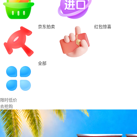
京东拍卖
红包惊喜
全部
限时低价
去抢购