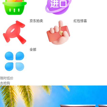
京东拍卖
红包惊喜
全部
限时低价
去抢购