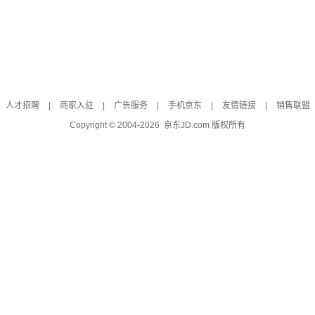
人才招聘
|
商家入驻
|
广告服务
|
手机京东
|
友情链接
|
销售联盟
Copyright © 2004-
2026
京东JD.com 版权所有