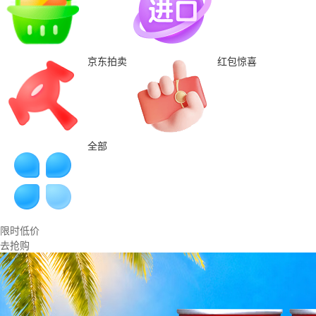
京东拍卖
红包惊喜
全部
限时低价
去抢购