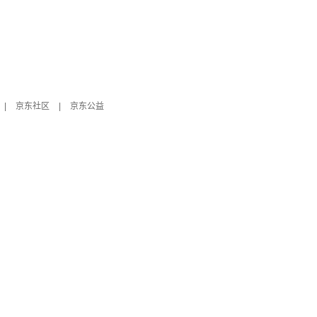
|
京东社区
|
京东公益