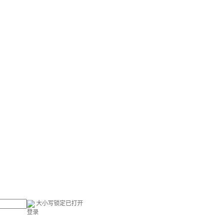
大小写锁定已打开
登录