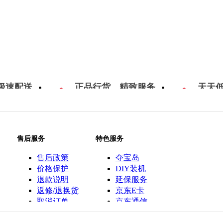
极速配送
正品行货，精致服务
天天
售后服务
特色服务
售后政策
夺宝岛
价格保护
DIY装机
退款说明
延保服务
返修/退换货
京东E卡
取消订单
京东通信
京鱼座智能