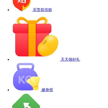
买贵双倍赔
天天领好礼
健身馆