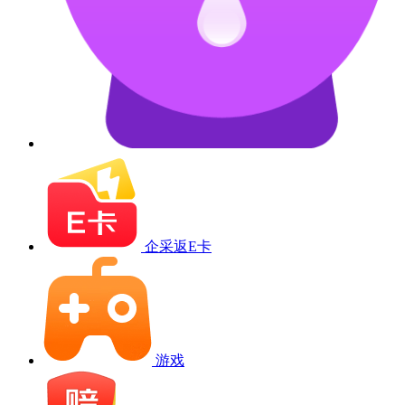
企采返E卡
游戏