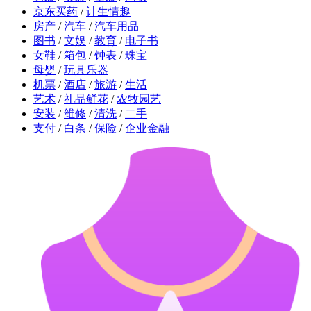
京东买药
/
计生情趣
房产
/
汽车
/
汽车用品
图书
/
文娱
/
教育
/
电子书
女鞋
/
箱包
/
钟表
/
珠宝
母婴
/
玩具乐器
机票
/
酒店
/
旅游
/
生活
艺术
/
礼品鲜花
/
农牧园艺
安装
/
维修
/
清洗
/
二手
支付
/
白条
/
保险
/
企业金融