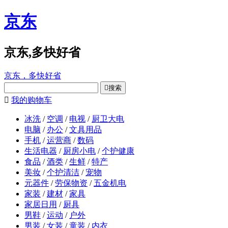
京东
京东,多快好省
京东，多快好省

搜索

我的购物车
冰洗
/
空调
/
电视
/
厨卫大电
电脑
/
办公
/
文具用品
手机
/
运营商
/
数码
生活电器
/
厨房小电
/
个护健康
食品
/
酒类
/
生鲜
/
特产
美妆
/
个护清洁
/
宠物
元器件
/
劳保物资
/
五金机电
家装
/
建材
/
家具
家居日用
/
厨具
男鞋
/
运动
/
户外
男装
/
女装
/
童装
/
内衣