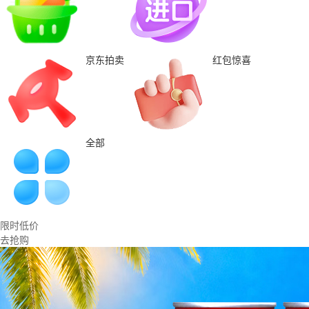
京东拍卖
红包惊喜
全部
限时低价
去抢购