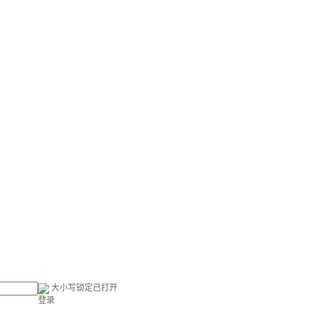
大小写锁定已打开
登录