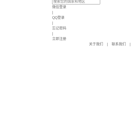
微信登录
|
QQ登录
|
忘记密码
|
立即注册
关于我们
|
联系我们
|