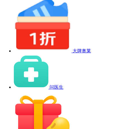
大牌奥莱
问医生