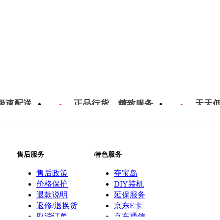
极速配送
正品行货，精致服务
天天
售后服务
特色服务
售后政策
夺宝岛
价格保护
DIY装机
退款说明
延保服务
返修/退换货
京东E卡
取消订单
京东通信