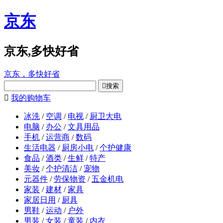
京东
京东,多快好省
京东，多快好省

搜索

我的购物车
冰洗
/
空调
/
电视
/
厨卫大电
电脑
/
办公
/
文具用品
手机
/
运营商
/
数码
生活电器
/
厨房小电
/
个护健康
食品
/
酒类
/
生鲜
/
特产
美妆
/
个护清洁
/
宠物
元器件
/
劳保物资
/
五金机电
家装
/
建材
/
家具
家居日用
/
厨具
男鞋
/
运动
/
户外
男装
/
女装
/
童装
/
内衣