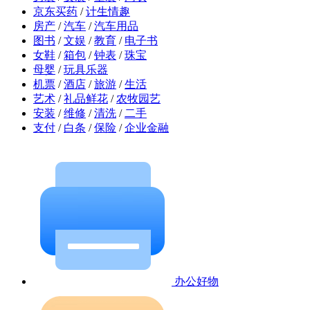
京东买药
/
计生情趣
房产
/
汽车
/
汽车用品
图书
/
文娱
/
教育
/
电子书
女鞋
/
箱包
/
钟表
/
珠宝
母婴
/
玩具乐器
机票
/
酒店
/
旅游
/
生活
艺术
/
礼品鲜花
/
农牧园艺
安装
/
维修
/
清洗
/
二手
支付
/
白条
/
保险
/
企业金融
办公好物