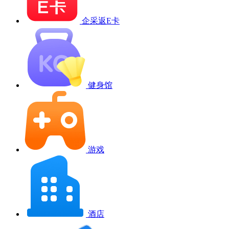
企采返E卡
健身馆
游戏
酒店